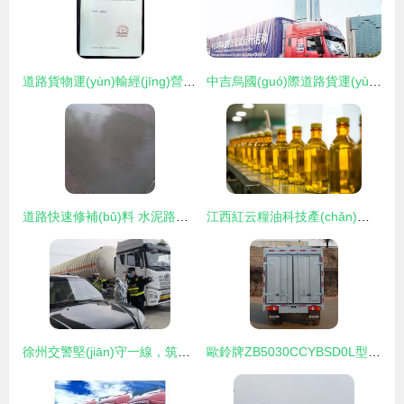
道路貨物運(yùn)輸經(jīng)營(yíng)許可 準(zhǔn)入、監(jiān)管與行業(yè)發(fā)展的關(guān)鍵樞紐
中吉烏國(guó)際道路貨運(yùn)試運(yùn)行啟動(dòng)，為區(qū)域經(jīng)濟(jì)合作注入新活力
道路快速修補(bǔ)料 水泥路面起灰起皮修復(fù)的革新解決方案，助力物流運(yùn)輸高效暢通
江西紅云糧油科技產(chǎn)業(yè)園南昌奠基，智慧物流打通糧油運(yùn)輸新動(dòng)脈
徐州交警堅(jiān)守一線，筑牢防疫“安全墻”保障道路貨物運(yùn)輸安全暢通
歐鈴牌ZB5030CCYBSD0L型倉(cāng)柵式運(yùn)輸車 道路貨物運(yùn)輸?shù)母咝Ы鉀Q方案