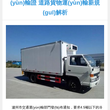
(yùn)輸證 道路貨物運(yùn)輸新規
(guī)解析
瀘州市交通運(yùn)輸部門發(fā)布通知，要求4.5噸以下的冷