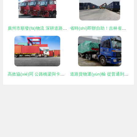
廣州市順發(fā)物流 深耕道路貨物運(yùn)輸，助力區(qū)域經(jīng)濟(jì)發(fā)展
省時(shí)即辦自助！吉林省交通運(yùn)輸廳推出三項(xiàng)便民措施助力道路貨物運(yùn)輸
高效協(xié)同 公路橋梁與卡車運(yùn)輸在集裝箱港口道路貨物運(yùn)輸中的關(guān)鍵角色
道路貨物運(yùn)輸 從普通到大型的多元業(yè)態(tài)與倉(cāng)儲(chǔ)裝卸協(xié)同發(fā)展