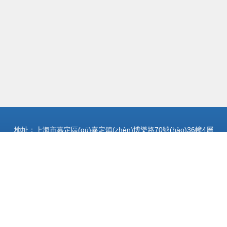
地址：上海市嘉定區(qū)嘉定鎮(zhèn)博樂路70號(hào)36幢4層
JT5742室
電話：0216371**
Copyright © 2026
www.justinboots.com.cn
道路貨物運(yùn)輸
上海
易豐國(guó)際物流有限公司
道路貨物運(yùn)輸
版權(quán)所有
Sitemap