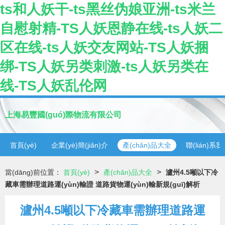
ts和人妖干-ts黑丝伪娘亚洲-ts米兰
自慰射精-TS人妖恩静在线-ts人妖二
区在线-ts人妖交友网站-TS人妖捆
绑-TS人妖另类刺激-ts人妖另类在
线-TS人妖乱伦网
上海易豐國(guó)際物流有限公司
首頁(yè)
企業(yè)簡(jiǎn)介
產(chǎn)品大全
聯(lián)系
>
>
當(dāng)前位置：
首頁(yè)
產(chǎn)品大全
瀘州4.5噸以下冷
藏車需辦理道路運(yùn)輸證 道路貨物運(yùn)輸新規(guī)解析
瀘州4.5噸以下冷藏車需辦理道路運