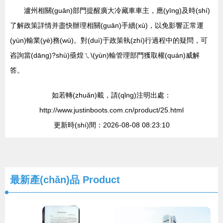
瀘州相關(guān)部門提醒廣大冷藏車車主，應(yīng)及時(shí)
了解政策詳情并盡快辦理相關(guān)手續(xù)，以免影響正常運
(yùn)輸業(yè)務(wù)。對(duì)于政策執(zhí)行過程中的疑問，可
咨詢當(dāng)?shù)亟煌ㄟ\(yùn)輸管理部門獲取權(quán)威解
答。
如若轉(zhuǎn)載，請(qǐng)注明出處：
http://www.justinboots.com.cn/product/25.html
更新時(shí)間：2026-08-08 08:23:10
最新產(chǎn)品
Product