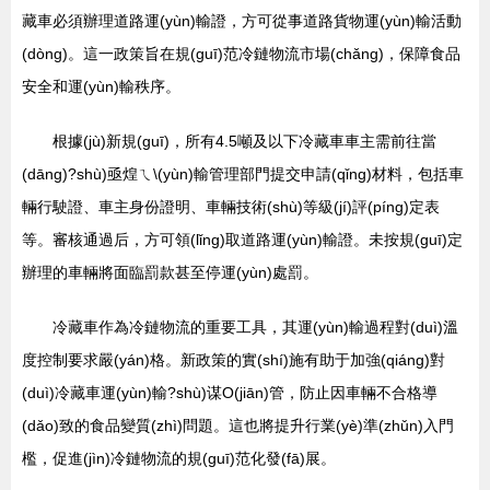
藏車必須辦理道路運(yùn)輸證，方可從事道路貨物運(yùn)輸活動
(dòng)。這一政策旨在規(guī)范冷鏈物流市場(chǎng)，保障食品
安全和運(yùn)輸秩序。
根據(jù)新規(guī)，所有4.5噸及以下冷藏車車主需前往當
(dāng)?shù)亟煌ㄟ\(yùn)輸管理部門提交申請(qǐng)材料，包括車
輛行駛證、車主身份證明、車輛技術(shù)等級(jí)評(píng)定表
等。審核通過后，方可領(lǐng)取道路運(yùn)輸證。未按規(guī)定
辦理的車輛將面臨罰款甚至停運(yùn)處罰。
冷藏車作為冷鏈物流的重要工具，其運(yùn)輸過程對(duì)溫
度控制要求嚴(yán)格。新政策的實(shí)施有助于加強(qiáng)對
(duì)冷藏車運(yùn)輸?shù)谋O(jiān)管，防止因車輛不合格導
(dǎo)致的食品變質(zhì)問題。這也將提升行業(yè)準(zhǔn)入門
檻，促進(jìn)冷鏈物流的規(guī)范化發(fā)展。