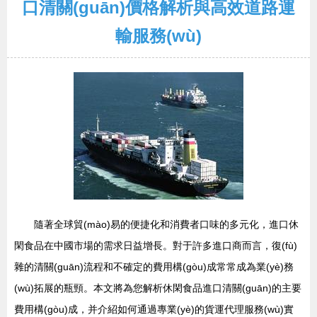
口清關(guān)價格解析與高效道路運
輸服務(wù)
隨著全球貿(mào)易的便捷化和消費者口味的多元化，進口休
閑食品在中國市場的需求日益增長。對于許多進口商而言，復(fù)
雜的清關(guān)流程和不確定的費用構(gòu)成常常成為業(yè)務
(wù)拓展的瓶頸。本文將為您解析休閑食品進口清關(guān)的主要
費用構(gòu)成，并介紹如何通過專業(yè)的貨運代理服務(wù)實