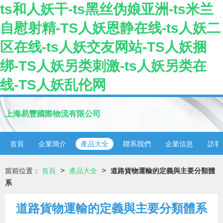
ts和人妖干-ts黑丝伪娘亚洲-ts米兰
自慰射精-TS人妖恩静在线-ts人妖二
区在线-ts人妖交友网站-TS人妖捆
绑-TS人妖另类刺激-ts人妖另类在
线-TS人妖乱伦网
上海易豐國際物流有限公司
首頁
企業簡介
產品大全
聯系我們
企業信息
訪客
>
>
當前位置：
首頁
產品大全
道路貨物運輸的定義與主要分類體
系
道路貨物運輸的定義與主要分類體系