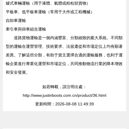
罐式車輛運輸（用于液體、氣體或粉粒狀貨物）
平板車、低平板車運輸（常用于大件或工程機械）
自卸車運輸
牽引車與掛車組合運輸
道路貨物運輸是一個內涵豐富、分類細致的龐大系統。不同類
型的運輸在運營管理、技術要求、法規遵從和市場定位上均有顯著
差異。了解這些分類，有助于貨主選擇合適的運輸服務，也利于運
輸企業進行專業化運營和市場定位，共同推動物流行業的降本增效
和安全發展。
如若轉載，請注明出處：
http://www.justinboots.com.cn/product/36.html
更新時間：2026-08-08 11:49:39