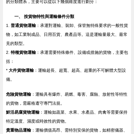
的分類體系，主要可以從以下幾個維度進行劃分：
一、 按貨物特性與運輸條件分類
1.
普通貨物運輸
：承運對運輸、裝卸、保管無特殊要求的一般性貨
物，如工業制成品、日用百貨、農產品等。這是運輸量最大、最常
見的類型。
2.
特種貨物運輸
：承運需要特殊條件、設備或措施的貨物，主要包
括：
*
大件貨物運輸
：運輸超長、超寬、超高、超重的不可解體大型設
備。
危險貨物運輸
：運輸具有爆炸、易燃、毒害、腐蝕、放射性等特性
的貨物，需嚴格遵守專門法規。
鮮活易腐貨物運輸
：運輸如蔬菜、水果、水產品、肉禽等需要保持
特定溫度、濕度或時效性的貨物。
貴重物品運輸
：運輸價值高昂、需特別安保的貨物，如精密儀器、