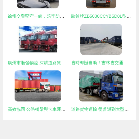
徐州交警堅守一線，筑牢防疫“安全墻”保障道路貨物運輸安全暢通
歐鈴牌ZB5030CCYBSD0L型倉柵式運輸車 道路貨物運輸的高效解決方案
廣州市順發物流 深耕道路貨物運輸，助力區域經濟發展
省時即辦自助！吉林省交通運輸廳推出三項便民措施助力道路貨物運輸
高效協同 公路橋梁與卡車運輸在集裝箱港口道路貨物運輸中的關鍵角色
道路貨物運輸 從普通到大型的多元業態與倉儲裝卸協同發展