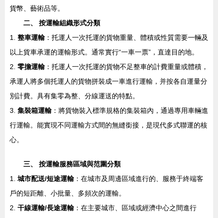
貨幣、藝術品等。
二、 按運輸組織形式分類
1.
整車運輸
：托運人一次托運的貨物重量、體積或性質需要一輛及
以上貨車承運的運輸形式。通常實行“一車一票”，直達目的地。
2.
零擔運輸
：托運人一次托運的貨物不足整車的計費重量或體積，
承運人將多個托運人的貨物拼裝成一車進行運輸，并按各自運量分
別計費。具有集零為整、分線運送的特點。
3.
集裝箱運輸
：將貨物裝入標準規格的集裝箱內，通過專用車輛進
行運輸。能實現不同運輸方式間的無縫銜接，是現代多式聯運的核
心。
三、 按運輸服務區域與范圍分類
1.
城市配送/短途運輸
：在城市及周邊區域進行的、服務于終端客
戶的短距離、小批量、多頻次的運輸。
2.
干線運輸/長途運輸
：在主要城市、區域或經濟中心之間進行