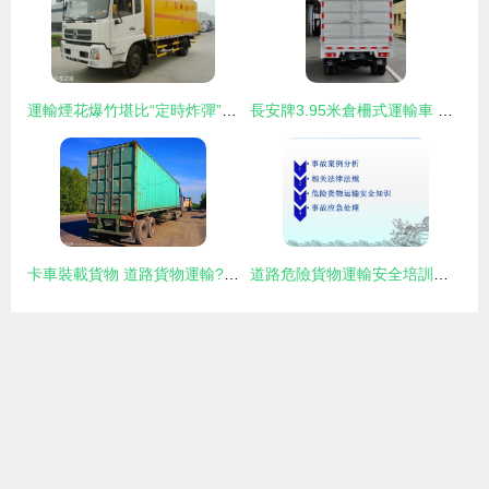
運輸煙花爆竹堪比“定時炸彈” 道路貨物運輸?shù)募毠?jié)與謹慎
長安牌3.95米倉柵式運輸車 高效靈活的短途物流解決方案
卡車裝載貨物 道路貨物運輸?shù)暮诵沫h(huán)節(jié)與優(yōu)化策略
道路危險貨物運輸安全培訓要點