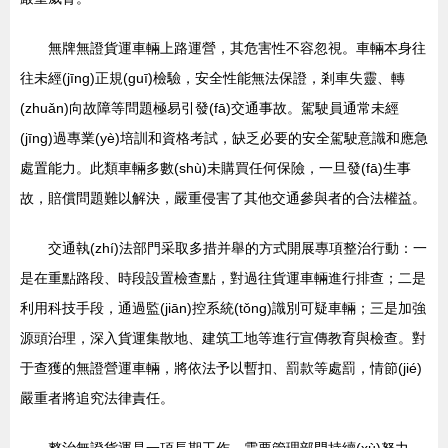
無牌無證貨運車輛上路運營，其危害性不容忽視。車輛本身往
往未經(jīng)正規(guī)檢驗，安全性能無法保證，剎車失靈、轉
(zhuǎn)向故障等問題極易引發(fā)交通事故。駕駛員通常未經
(jīng)過專業(yè)培訓和資格考試，缺乏必要的安全駕駛意識和應急
處置能力。此類車輛多數(shù)未購買任何保險，一旦發(fā)生事
故，賠償問題難以解決，嚴重侵害了其他交通參與者的合法權益。
交通執(zhí)法部門采取多措并舉的方式開展專項整治行動：一
是在重點路段、時段設置檢查點，對過往貨運車輛進行排查；二是
利用科技手段，通過監(jiān)控系統(tǒng)識別可疑車輛；三是加強
源頭治理，深入貨運集散地、建筑工地等進行宣傳教育與檢查。對
于查獲的無證營運車輛，將依法予以暫扣、罰款等處罰，情節(jié)
嚴重者將追究法律責任。