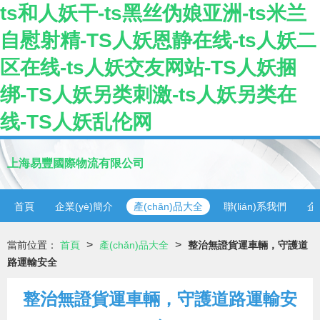
ts和人妖干-ts黑丝伪娘亚洲-ts米兰
自慰射精-TS人妖恩静在线-ts人妖二
区在线-ts人妖交友网站-TS人妖捆
绑-TS人妖另类刺激-ts人妖另类在
线-TS人妖乱伦网
上海易豐國際物流有限公司
首頁
企業(yè)簡介
產(chǎn)品大全
聯(lián)系我們
企
>
>
當前位置：
首頁
產(chǎn)品大全
整治無證貨運車輛，守護道
路運輸安全
整治無證貨運車輛，守護道路運輸安