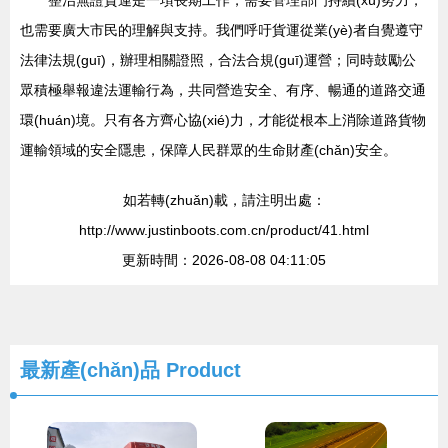
整治無證貨運是一項長期工作，需要管理部門持續(xù)努力，
也需要廣大市民的理解與支持。我們呼吁貨運從業(yè)者自覺遵守
法律法規(guī)，辦理相關證照，合法合規(guī)運營；同時鼓勵公
眾積極舉報違法運輸行為，共同營造安全、有序、暢通的道路交通
環(huán)境。只有各方齊心協(xié)力，才能從根本上消除道路貨物
運輸領域的安全隱患，保障人民群眾的生命財產(chǎn)安全。
如若轉(zhuǎn)載，請注明出處：
http://www.justinboots.com.cn/product/41.html
更新時間：2026-08-08 04:11:05
最新產(chǎn)品
Product