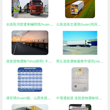
全面取消貨運車輛閉環(huán)管理 政策松動還是運輸效率革命？
公路道路交通環(huán)境與道路貨物運輸?shù)膮f(xié)同發(fā)展
道路貨物運輸?shù)膭用} 卡車集裝箱在現(xiàn)代物流中的核心角色
商丘道路運輸服務市場現(xiàn)狀與貨物運輸解析
潞安環(huán)能、山西焦煤、淮北礦業(yè) 三大焦煤巨頭盈利能力深度解析
中電通能源 道路貨物運輸領域的綠色先行者