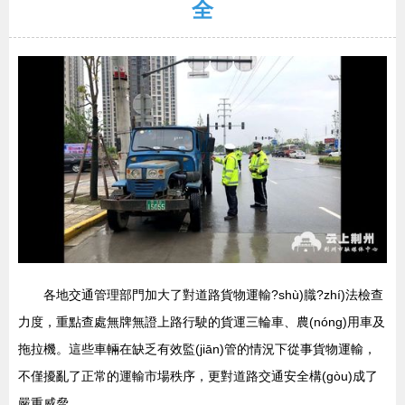
全
各地交通管理部門加大了對道路貨物運輸?shù)膱?zhí)法檢查
力度，重點查處無牌無證上路行駛的貨運三輪車、農(nóng)用車及
拖拉機。這些車輛在缺乏有效監(jiān)管的情況下從事貨物運輸，
不僅擾亂了正常的運輸市場秩序，更對道路交通安全構(gòu)成了
嚴重威脅。