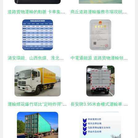
道路貨物運輸的動脈 卡車集裝箱在現代物流中的核心角色
商丘道路運輸服務市場現狀與貨物運輸解析
潞安環能、山西焦煤、淮北礦業 三大焦煤巨頭盈利能力深度解析
中電通能源 道路貨物運輸領域的綠色先行者
運輸煙花爆竹堪比“定時炸彈” 道路貨物運輸的細節與謹慎
長安牌3.95米倉柵式運輸車 高效靈活的短途物流解決方案