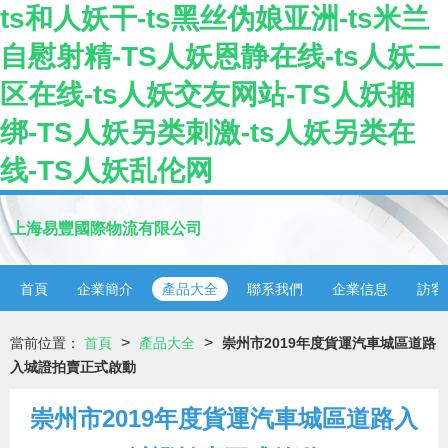
ts和人妖干-ts黑丝伪娘亚洲-ts米兰
自慰射精-TS人妖恩静在线-ts人妖二
区在线-ts人妖交友网站-TS人妖捆
绑-TS人妖另类刺激-ts人妖另类在
线-TS人妖乱伦网
上海易豐國際物流有限公司
首頁
企業簡介
產品大全
聯系我們
企業信息
訪客
>
>
當前位置：
首頁
產品大全
崇州市2019年度貨運汽車城區道路
入城證拍賣正式啟動
崇州市2019年度貨運汽車城區道路入