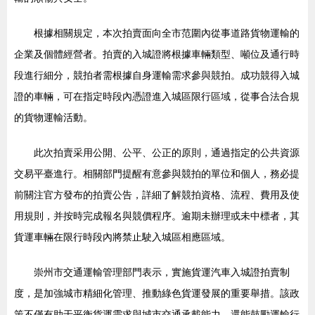
根據相關規定，本次拍賣面向全市范圍內從事道路貨物運輸的
企業及個體經營者。拍賣的入城證將根據車輛類型、噸位及通行時
段進行細分，競拍者需根據自身運輸需求參與競拍。成功競得入城
證的車輛，可在指定時段內憑證進入城區限行區域，從事合法合規
的貨物運輸活動。
此次拍賣采用公開、公平、公正的原則，通過指定的公共資源
交易平臺進行。相關部門提醒有意參與競拍的單位和個人，務必提
前關注官方發布的拍賣公告，詳細了解競拍資格、流程、費用及使
用規則，并按時完成報名與競價程序。逾期未辦理或未中標者，其
貨運車輛在限行時段內將禁止駛入城區相應區域。
崇州市交通運輸管理部門表示，實施貨運汽車入城證拍賣制
度，是加強城市精細化管理、推動綠色貨運發展的重要舉措。該政
策不僅有助于平衡貨運需求與城市交通承載能力，還能鼓勵運輸行